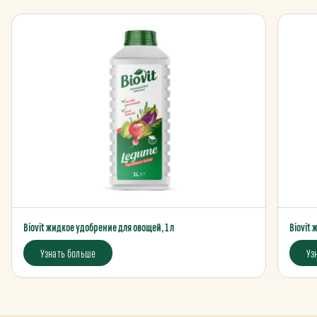
Biovit жидкое удобрение для овощей, 1 л
Biovit 
Узнать больше
Уз