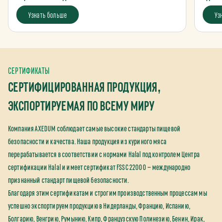
Узнать больше
Уз
СЕРТИФИКАТЫ
СЕРТИФИЦИРОВАННАЯ ПРОДУКЦИЯ,
ЭКСПОРТИРУЕМАЯ ПО ВСЕМУ МИРУ
Компания AXEDUM соблюдает самые высокие стандарты пищевой
безопасности и качества. Наша продукция из куриного мяса
перерабатывается в соответствии с нормами Halal под контролем Центра
сертификации Halal и имеет сертификат FSSC 22000 — международно
признанный стандарт пищевой безопасности.
Благодаря этим сертификатам и строгим производственным процессам мы
успешно экспортируем продукцию в Нидерланды, Францию, Испанию,
Болгарию, Венгрию, Румынию, Кипр, Французскую Полинезию, Бенин, Ирак,