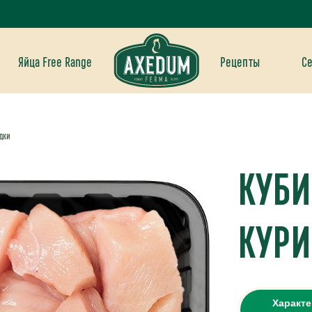
Яйца Free Range
Рецепты
С
дки
КУБИ
КУРИ
Характ