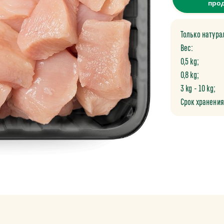
про
Только натура
Вес:
0,5 kg;
0,8 kg;
3 kg - 10 kg;
Срок хранения