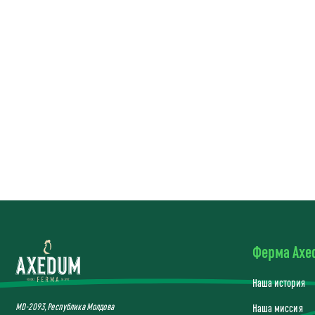
Ферма Ax
Наша история
MD-2093, Республика Молдова
Наша миссия