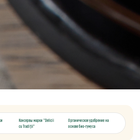
ки
Консервы марки "Delicii
Органическое удобрение на
cu Tradiții"
основе био-гумуса