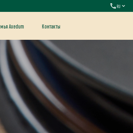
RU
емья Axedum
Контакты