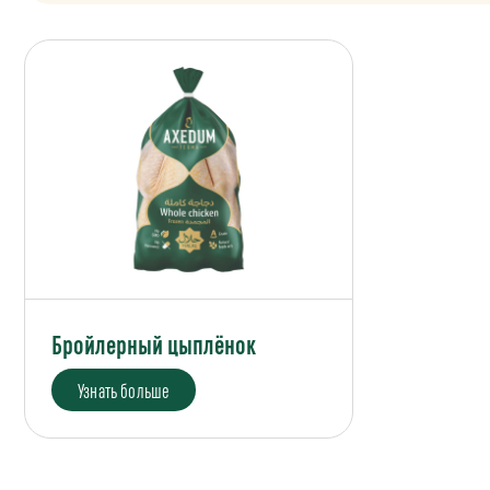
Бройлерный цыплёнок
Узнать больше