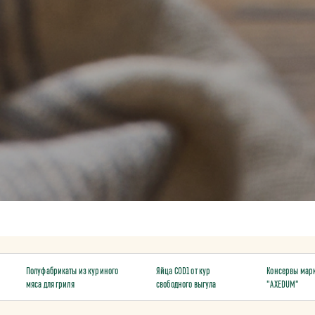
Полуфабрикаты из куриного
Яйца COD1 от кур
Консервы мар
мяса для гриля
свободного выгула
"AXEDUM"