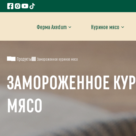
Ферма Axedum
Куриное мясо
Продукты
Замороженное куриное мясо
ЗАМОРОЖЕННОЕ КУ
МЯСО