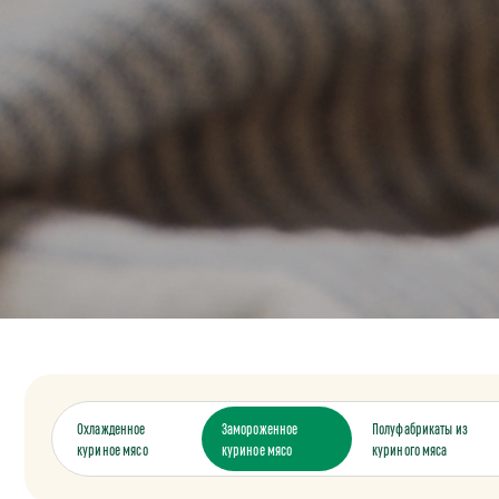
Охлажденное
Замороженное
Полуфабрикаты из
куриное мясо
куриное мясо
куриного мяса