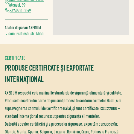
Viteazul, 99
+37360010049
Abator de pasari AXEDUM
com. Gratiesti, str. Mihai
Viteazul, 99
+37360977725
CERTIFICATE
Magazin Porumbeni
PRODUSE CERTIFICATE ȘI EXPORTATE
r. Criuleni, com. Pascani, s.
Porumbeni
INTERNAȚIONAL
+37361000063
AXEDUM respectă cele mai înalte standarde de siguranță alimentară și calitate.
Magazin Alba Iulia 198
Produsele noastre din carne de pui sunt procesate conform normelor Halal, sub
mun. Chisinau, str. Alba
Iulia 198
supravegherea Centrului de Certificare Halal, și sunt certificate FSSC 22000 —
+37361001606
standard internațional recunoscut pentru siguranța alimentelor.
Datorită acestor certificări și a proceselor riguroase, exportăm cu succes în:
Magazin Gratiesti
Olanda, Franța, Spania, Bulgaria, Ungaria, România, Cipru, Polinezia Franceză,