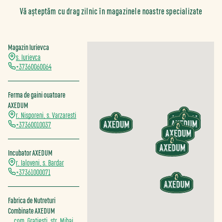
Vă așteptăm cu drag zilnic în magazinele noastre specializate
Magazin Iurievca
s. Iurievca
+37360060064
Ferma de gaini ouatoare
AXEDUM
r. Nisporeni, s. Varzaresti
+37360010037
Incubator AXEDUM
r. Ialoveni, s. Bardar
+37361000071
Fabrica de Nutreturi
Combinate AXEDUM
com. Gratiesti, str. Mihai