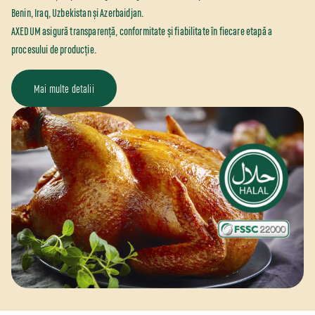
com. Gratiesti, str. Mihai
Benin, Iraq, Uzbekistan și Azerbaidjan.
Viteazul, 99
AXEDUM asigură transparență, conformitate și fiabilitate în fiecare etapă a
+37360400120
procesului de producție.
Ferma de pui AXEDUM
s. Iurievca
Mai multe detalii
+37360010033