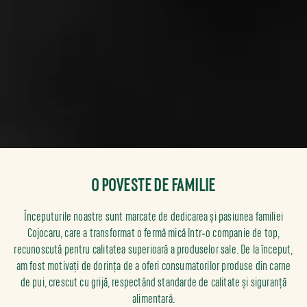
O POVESTE DE FAMILIE
Începuturile noastre sunt marcate de dedicarea și pasiunea familiei
Cojocaru, care a transformat o fermă mică într‐o companie de top,
recunoscută pentru calitatea superioară a produselor sale. De la început,
am fost motivați de dorința de a oferi consumatorilor produse din carne
de pui, crescut cu grijă, respectând standarde de calitate și siguranță
alimentară.