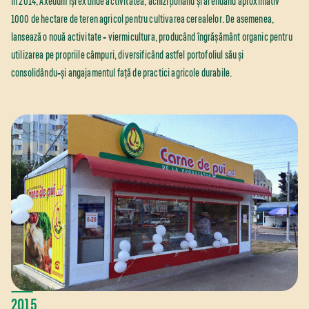
În 2014, Axedum își extinde activitatea, achiziționând și arendând aproximativ
1000 de hectare de teren agricol pentru cultivarea cerealelor. De asemenea,
lansează o nouă activitate ‑ viermicultura, producând îngrășământ organic pentru
utilizarea pe propriile câmpuri, diversificând astfel portofoliul său și
consolidându‑și angajamentul față de practici agricole durabile.
2015