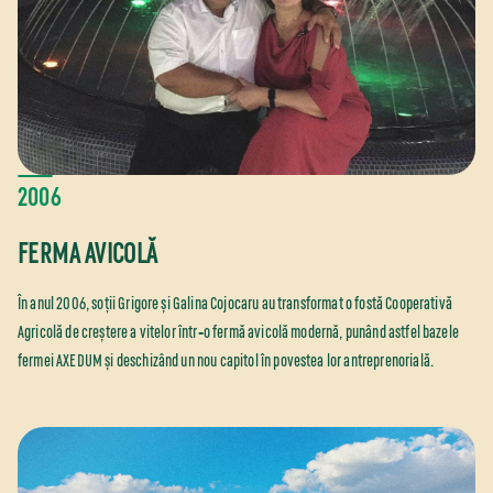
2006
FERMA AVICOLĂ
În anul 2006, soții Grigore și Galina Cojocaru au transformat o fostă Cooperativă
Agricolă de creștere a vitelor într‐o fermă avicolă modernă, punând astfel bazele
fermei AXEDUM și deschizând un nou capitol în povestea lor antreprenorială.