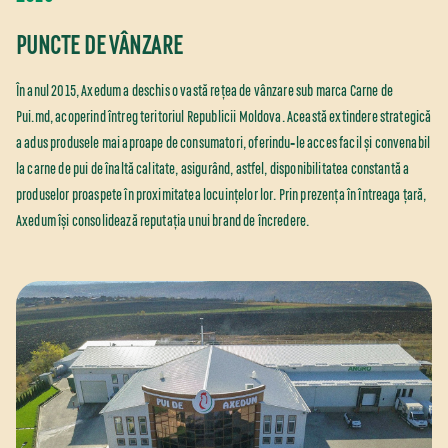
PUNCTE DE VÂNZARE
În anul 2015, Axedum a deschis o vastă rețea de vânzare sub marca Carne de
Pui.md, acoperind întreg teritoriul Republicii Moldova. Această extindere strategică
a adus produsele mai aproape de consumatori, oferindu‑le acces facil și convenabil
la carne de pui de înaltă calitate, asigurând, astfel, disponibilitatea constantă a
produselor proaspete în proximitatea locuințelor lor. Prin prezența în întreaga țară,
Axedum își consolidează reputația unui brand de încredere.