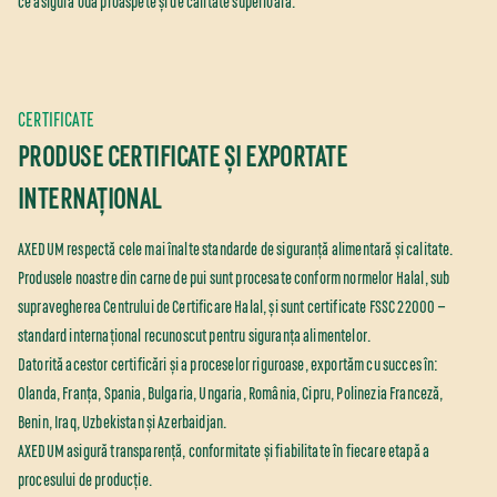
ce asigură ouă proaspete și de calitate superioară.
CERTIFICATE
PRODUSE CERTIFICATE ȘI EXPORTATE
INTERNAȚIONAL
AXEDUM respectă cele mai înalte standarde de siguranță alimentară și calitate.
Produsele noastre din carne de pui sunt procesate conform normelor Halal, sub
supravegherea Centrului de Certificare Halal, și sunt certificate FSSC 22000 —
standard internațional recunoscut pentru siguranța alimentelor.
Datorită acestor certificări și a proceselor riguroase, exportăm cu succes în:
Olanda, Franța, Spania, Bulgaria, Ungaria, România, Cipru, Polinezia Franceză,
Benin, Iraq, Uzbekistan și Azerbaidjan.
AXEDUM asigură transparență, conformitate și fiabilitate în fiecare etapă a
procesului de producție.