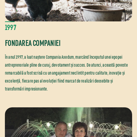
1997
FONDAREA COMPANIEI
În anul 1997, a luat naștere Compania Axedum, marcând începutul unei epopei
antreprenoriale pline de curaj, devotament și succes. De atunci, această poveste
remarcabilă a fost scrisă cu un angajament neclintit pentru calitate, inovație și
excelență, fiecare pas al evoluției fiind marcat de realizări deosebite și
transformări impresionante.