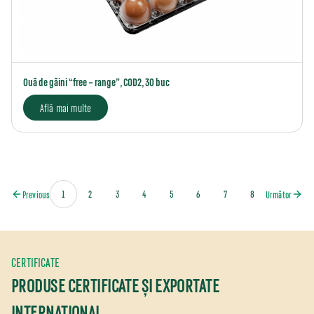
Ouă de găini “free – range”, COD2, 30 buc
Află mai multe
NAVIGARE
1
2
3
4
5
6
7
8
Previous
Următor
ÎN
ARTICOLE
CERTIFICATE
PRODUSE CERTIFICATE ȘI EXPORTATE
INTERNAȚIONAL