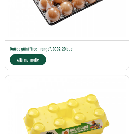
Ouă de găini “free – range”, COD2, 20 buc
Află mai multe