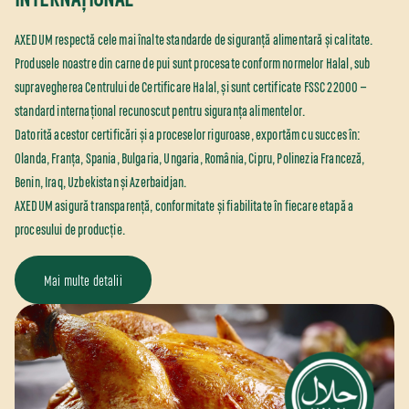
AXEDUM respectă cele mai înalte standarde de siguranță alimentară și calitate.
Produsele noastre din carne de pui sunt procesate conform normelor Halal, sub
supravegherea Centrului de Certificare Halal, și sunt certificate FSSC 22000 —
standard internațional recunoscut pentru siguranța alimentelor.
Datorită acestor certificări și a proceselor riguroase, exportăm cu succes în:
Olanda, Franța, Spania, Bulgaria, Ungaria, România, Cipru, Polinezia Franceză,
Benin, Iraq, Uzbekistan și Azerbaidjan.
AXEDUM asigură transparență, conformitate și fiabilitate în fiecare etapă a
procesului de producție.
Mai multe detalii