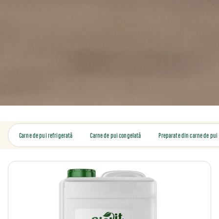
Carne de pui refrigerată
Carne de pui congelată
Preparate din carne de pui