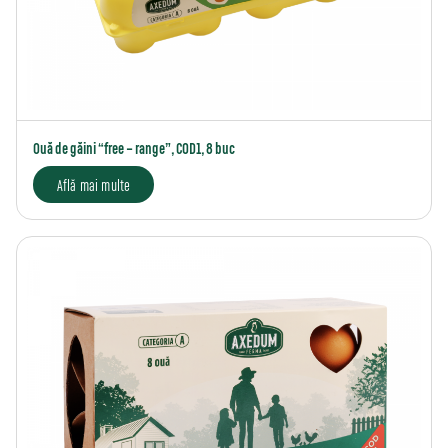
Ouă de găini “free – range”, COD1, 8 buc
Află mai multe